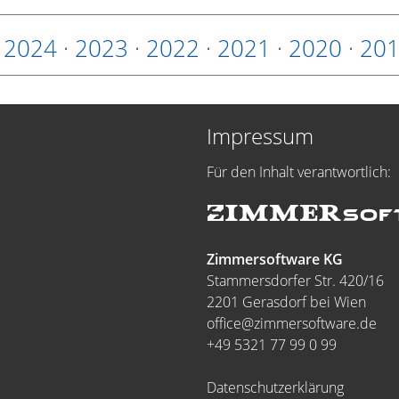
·
2024
·
2023
·
2022
·
2021
·
2020
·
20
Impressum
Für den Inhalt verantwortlich:
Zimmersoftware KG
Stammersdorfer Str. 420/16
2201 Gerasdorf bei Wien
office@zimmersoftware.de
+49 5321 77 99 0 99
Datenschutzerklärung