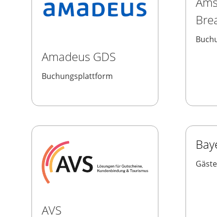
Ams
Bre
Buchu
Amadeus GDS
Buchungsplattform
Bay
Gäst
AVS