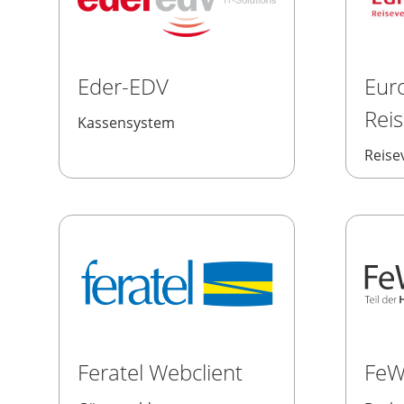
Eder-EDV
Eur
Rei
Kassensystem
Reise
Feratel Webclient
FeW