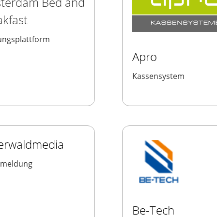
terdam Bed and
akfast
ngsplattform
Apro
Kassensystem
erwaldmedia
emeldung
Be-Tech