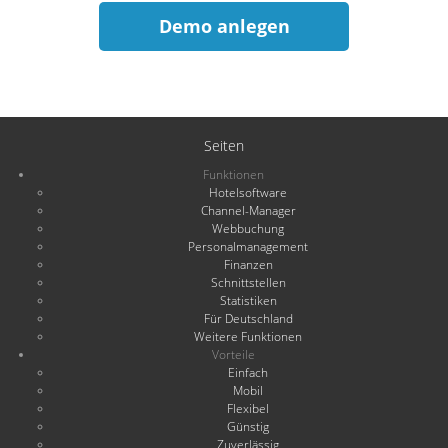
Demo anlegen
Seiten
Funktionen
Hotelsoftware
Channel-Manager
Webbuchung
Personalmanagement
Finanzen
Schnittstellen
Statistiken
Für Deutschland
Weitere Funktionen
Vorteile
Einfach
Mobil
Flexibel
Günstig
Zuverlässig