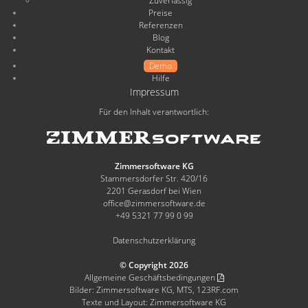
Zuverlässig
Ettlingen
Preise
Referenzen
Blog
„Es gibt wohl keine andere
Thorsten Sehmisch,
Kontakt
Hotelsoftware zu einem besseren
Landhaushotel Hof
Demo
Wasserkuppe
Preis-Leistungs-Verhältnis auf dem
Hilfe
Impressum
Markt!“
Für den Inhalt verantwortlich:
Daniela Andrä,
„Zimmersoftware spart mehr
Apartments Willibald
Steuern, als sie kostet.“
Zimmersoftware KG
„Die Handhabung ist einfach, und
Viktoria Grafeneder,
Stammersdorfer Str. 420/16
die Aufbereitung des Programms ist
Golfclub Adamstal
2201 Gerasdorf bei Wien
office@zimmersoftware.de
hervorragend.“
+49 5321 77 99 0 99
„Einfach, klar und intuitiv – genau
Peter Müller,
Datenschutzerklärung
so sollte gute Software sein.“
Falkenmühle
© Copyright 2026
Peter Raisch,
Allgemeine Geschäftsbedingungen
„Logisch, sicher, preiswert!“
Hotel Raisch
Bilder: Zimmersoftware KG, MTS, 123RF.com
Texte und Layout: Zimmersoftware KG