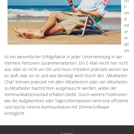
tio
n
un
d
Inf
or
m
ati
on
ist ein wesentlicher Erfolgsfaktor in jeder Unternehmung in der
mehrere Personen zusammenarbeiten. Ein E-Mail reicht hier nicht
aus. Man ist nicht vor Ort und muss trotzdem jederzeit wissen wie
es läuft, was los ist und was benötigt wird! Durch den „Mitarbeiter
Chat“ können jederzeit mit allen Mitarbeitern oder von Mitarbeiter
zu Mitarbeiter Nachrichten ausgetauscht werden, wobei der
Kommunikationsverlauf erhalten bleibt. Durch weitere Funktionen
wie die Aufgabenliste oder Tagesinformationen wird eine effiziente
und rasche interne Kommunikation mit ZimmerSoftware
ermöglicht.
Seiten