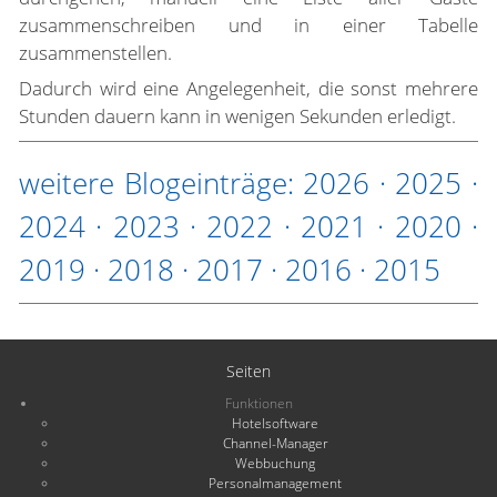
zusammenschreiben und in einer Tabelle
zusammenstellen.
Dadurch wird eine Angelegenheit, die sonst mehrere
Stunden dauern kann in wenigen Sekunden erledigt.
weitere Blogeinträge:
2026
·
2025
·
2024
·
2023
·
2022
·
2021
·
2020
·
2019
·
2018
·
2017
·
2016
·
2015
Seiten
Funktionen
Hotelsoftware
Channel-Manager
Webbuchung
Personalmanagement