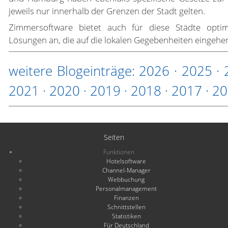
jeweils nur innerhalb der Grenzen der Stadt gelten.
Zimmersoftware bietet auch für diese Städte optim
Lösungen an, die auf die lokalen Gegebenheiten eingehe
weitere Blogeinträge:
2026
·
2025
·
2021
·
2020
·
2019
·
2018
·
2017
·
20
Seiten
Funktionen
Hotelsoftware
Channel-Manager
Webbuchung
Personalmanagement
Finanzen
Schnittstellen
Statistiken
Für Deutschland